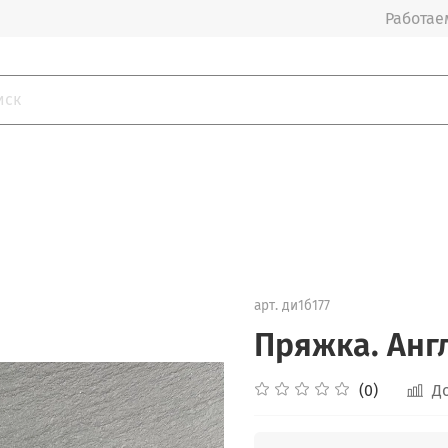
Работаем
арт.
ди1б177
Пряжка. Англ
(0)
Д