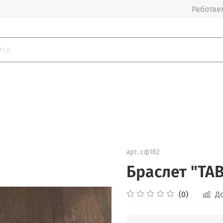
Работаем
арт.
сф1б2
Браслет "ТА
(0)
Д