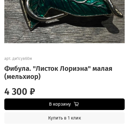
арт.
ди1сув60м
Фибула. "Листок Лориэна" малая
(мельхиор)
4 300 ₽
В корзину
Купить в 1 клик