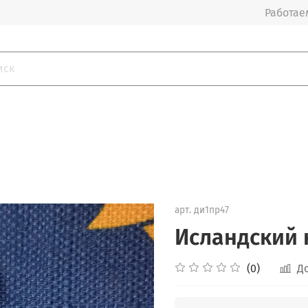
Работаем
арт.
ди1пр47
Исландский к
(0)
Д