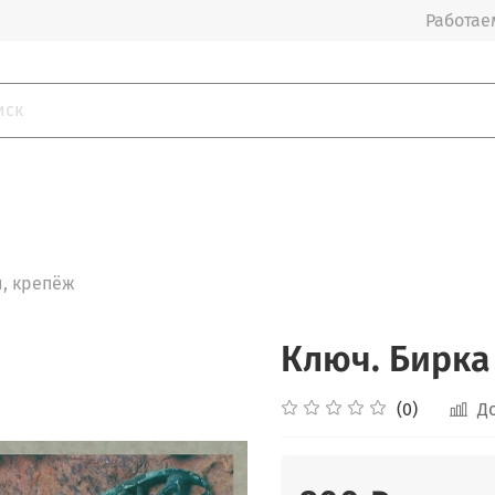
Работаем
, крепёж
Ключ. Бирка 
(0)
Д