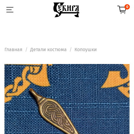
0
Главная
Детали костюма
Копоушки