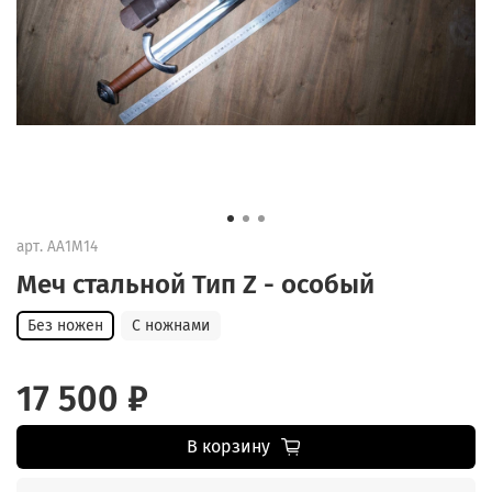
арт.
АА1М14
Меч стальной Тип Z - особый
Без ножен
С ножнами
17 500 ₽
В корзину