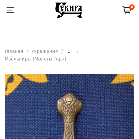
0
Главная
Украшения
...
Мьёльниры (Молоты Тора)