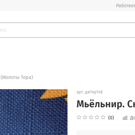
Работаем
(Молоты Тора)
арт.
ди1пр148
Мьёльнир. С
(0)
Д