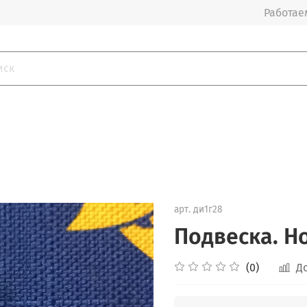
Работаем
арт.
ди1г28
Подвеска. Но
(0)
Д