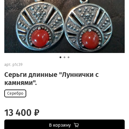
арт.
р1с39
Серьги длинные "Луннички с
камнями".
Серебро
13 400 ₽
В корзину