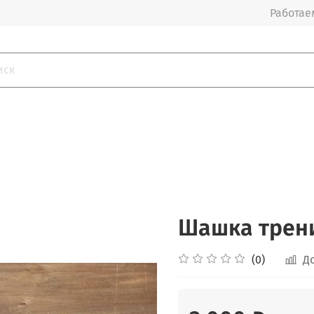
Работаем
Шашка трен
(0)
Д