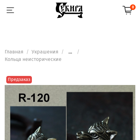
0
Главная
Украшения
...
Кольца неисторические
Предзаказ